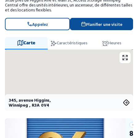
Situé près de Higgins Ave et Main St, Access Storage Winnipeg
Entreposage mobile
Central offre des unités intérieures, un ascenseur, de différentes tailles
et des locations flexibles.
Fournitures d’emballage
Appelez
Planifier une visite
Mon compte / Payer
Carte
Caractéristiques
Heures
English
345, avenue Higgins
,
Winnipeg
,
R3A 0V4
Off
8 