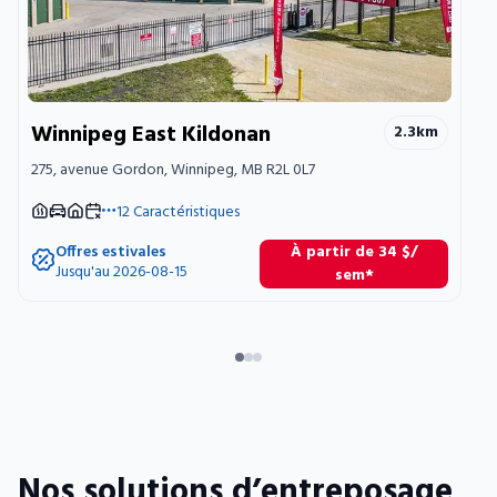
Winnipeg East Kildonan
2.3
km
275, avenue Gordon, Winnipeg, MB R2L 0L7
12
Caractéristiques
Offres estivales
À partir de
34
$
/
Jusqu'au 2026-08-15
sem*
Nos solutions d’entreposage