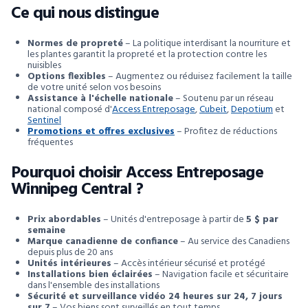
Ce qui nous distingue
Normes de propreté
– La politique interdisant la nourriture et
les plantes garantit la propreté et la protection contre les
nuisibles
Options flexibles
– Augmentez ou réduisez facilement la taille
de votre unité selon vos besoins
Assistance à l'échelle nationale
– Soutenu par un réseau
national composé d'
Access Entreposage
,
Cubeit
,
Depotium
et
Sentinel
Promotions et offres exclusives
– Profitez de réductions
fréquentes
Pourquoi choisir Access Entreposage
Winnipeg Central ?
Prix abordables
– Unités d'entreposage à partir de
5 $ par
semaine
Marque canadienne de confiance
– Au service des Canadiens
depuis plus de 20 ans
Unités intérieures
– Accès intérieur sécurisé et protégé
Installations bien éclairées
– Navigation facile et sécuritaire
dans l'ensemble des installations
Sécurité et surveillance vidéo 24 heures sur 24, 7 jours
sur 7
– Vos biens sont surveillés en tout temps