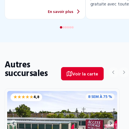
gratuite avec toute
location.
En savoir plus
Autres
succursales
Voir la carte
★★★★★
★★★★★
8 SEM À 75 %
4,8
Previous image
Next ima