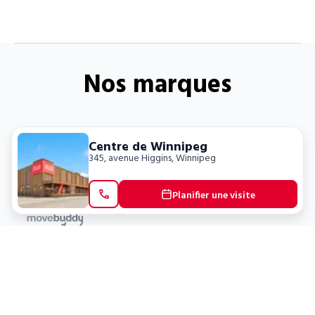
Nos marques
Centre de Winnipeg
345, avenue Higgins
,
Winnipeg
Planifier une visite
Emplacements
Clients
Ottawa
Mon compte / Payer