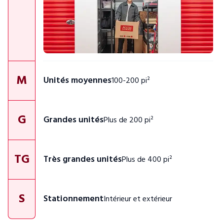
M
Unités moyennes
100-200 pi²
G
Grandes unités
Plus de 200 pi²
TG
Très grandes unités
Plus de 400 pi²
S
Stationnement
Intérieur et extérieur