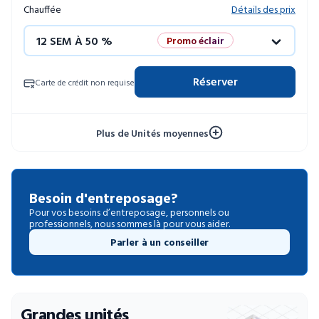
Chauffée
Détails des prix
12 SEM À 50 %
Promo éclair
4 SEM GRATUITES
Unités limitées
Réserver
Carte de crédit non requise
52 SEM À 10 %
Plus de Unités moyennes
Besoin d'entreposage?
Pour vos besoins d’entreposage, personnels ou
professionnels, nous sommes là pour vous aider.
Parler à un conseiller
Grandes unités