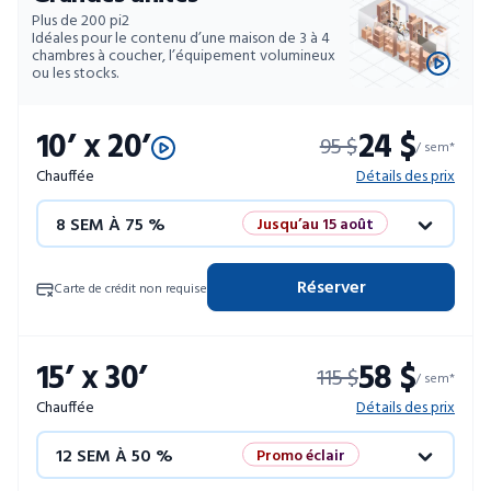
Plus de 200 pi2
Idéales pour le contenu d’une maison de 3 à 4
chambres à coucher, l’équipement volumineux
ou les stocks.
10’ x 20’
24 $
95 $
/ sem*
Chauffée
Détails des prix
8 SEM À 75 %
Jusqu’au 15 août
12 SEM À 50 %
Promo éclair
Réserver
Carte de crédit non requise
4 SEM GRATUITES
Unités limitées
15’ x 30’
58 $
115 $
52 SEM À 10 %
/ sem*
Chauffée
Détails des prix
12 SEM À 50 %
Promo éclair