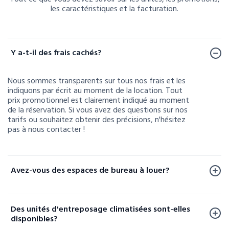
les caractéristiques et la facturation.
Foire aux questions
Y a-t-il des frais cachés?
Nous sommes transparents sur tous nos frais et les
indiquons par écrit au moment de la location. Tout
prix promotionnel est clairement indiqué au moment
de la réservation. Si vous avez des questions sur nos
tarifs ou souhaitez obtenir des précisions, n'hésitez
pas à nous contacter !
Avez-vous des espaces de bureau à louer?
Des espaces de bureau sont disponibles à la location
dans un nombre limité de nos installations. Pour
Des unités d'entreposage climatisées sont-elles
vérifier la disponibilité ou en savoir plus, veuillez nous
disponibles?
contacter.