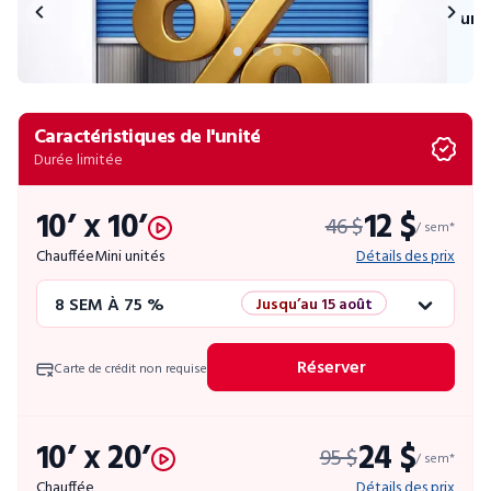
uni
Caractéristiques de l'unité
Durée limitée
10’ x 10’
12 $
46 $
/ sem*
Chauffée
Mini unités
Détails des prix
8 SEM À 75 %
Jusqu’au 15 août
12 SEM À 50 %
Promo éclair
Réserver
Carte de crédit non requise
4 SEM GRATUITES
Unités limitées
10’ x 20’
24 $
95 $
52 SEM À 10 %
/ sem*
Chauffée
Détails des prix