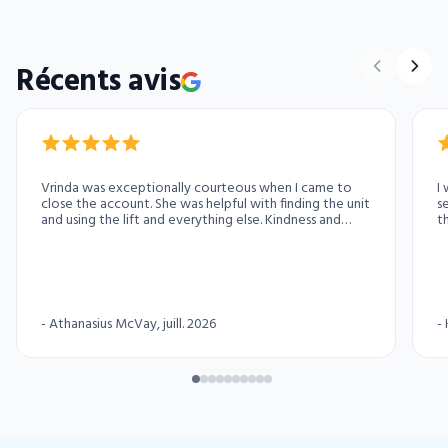
Récents avis
Vrinda was exceptionally courteous when I came to
I
close the account. She was helpful with finding the unit
s
and using the lift and everything else. Kindness and
th
courtesy personified.
friendly. I 
exc
y
i
i
-
Athanasius McVay
, juill. 2026
-