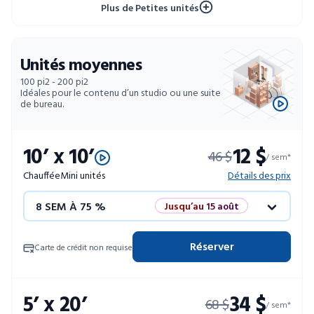
Plus de Petites unités
Unités moyennes
100 pi2 - 200 pi2
Idéales pour le contenu d’un studio ou une suite
de bureau.
10’ x 10’
12 $
46 $
/ sem*
Chauffée
Mini unités
Détails des prix
8 SEM À 75 %
Jusqu’au 15 août
12 SEM À 50 %
Promo éclair
Réserver
Carte de crédit non requise
4 SEM GRATUITES
Unités limitées
5’ x 20’
34 $
68 $
52 SEM À 10 %
/ sem*