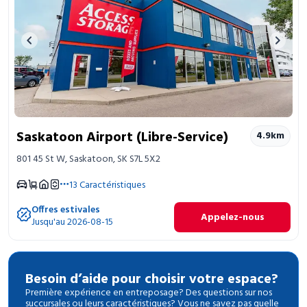
Previous image
Next 
Saskatoon Airport (Libre-Service)
4.9
km
801 45 St W, Saskatoon, SK S7L 5X2
13
Caractéristiques
Offres estivales
Appelez-nous
Jusqu'au 2026-08-15
Besoin d’aide pour choisir votre espace?
Première expérience en entreposage? Des questions sur nos
succursales ou leurs caractéristiques? Vous ne savez pas quelle