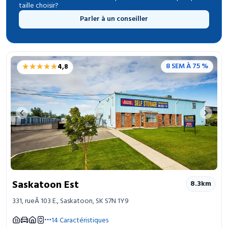
taille choisir?
Parler à un conseiller
★★★★★
★★★★★
8 SEM À 75 %
4,8
Previous image
Next 
Saskatoon Est
8.3
km
331, rueÂ 103 E., Saskatoon, SK S7N 1Y9
14
Caractéristiques