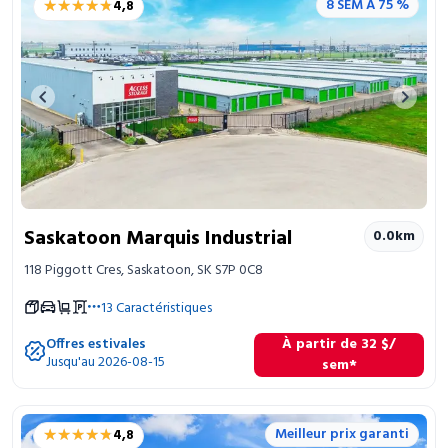
★★★★★
★★★★★
8 SEM À 75 %
4,8
Entreposage mobile
Fournitures d’emballage
Previous image
Next 
Mon compte / Payer
English
Saskatoon Marquis Industrial
0.0
km
118 Piggott Cres, Saskatoon, SK S7P 0C8
13
Caractéristiques
Offres estivales
À partir de
32
$
/
Jusqu'au 2026-08-15
sem*
★★★★★
★★★★★
Meilleur prix garanti
4,8