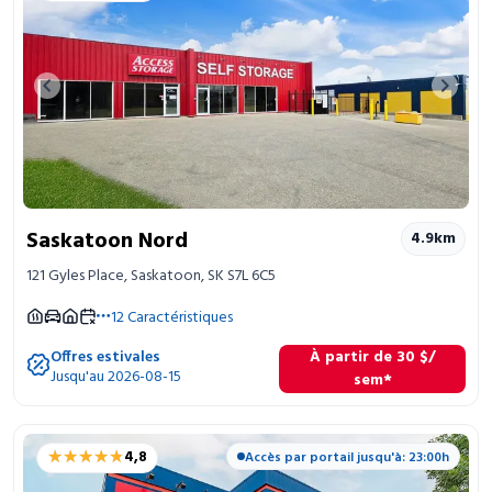
Previous image
Next 
Saskatoon Nord
4.9
km
121 Gyles Place, Saskatoon, SK S7L 6C5
12
Caractéristiques
Offres estivales
À partir de
30
$
/
Jusqu'au 2026-08-15
sem*
★★★★★
★★★★★
4,8
Accès par portail jusqu'à: 23:00h