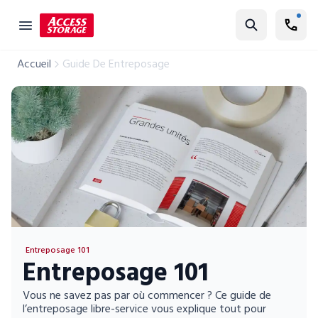
Cherchez
Accueil
Guide De Entreposage
Guide des tailles
Entreposage libre-service
Localisateur de succursales
Résidentiel
Véhicules
Entreposage pour étudiants
Commercial
Entreposage 101
Entreposage 101
Déménagement
Guide de l'entreposage
Vous ne savez pas par où commencer ? Ce guide de
l’entreposage libre-service vous explique tout pour