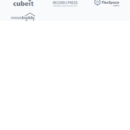
Emplacements
Clients
Ottawa
Mon compte / Payer
Toronto
Offres
Nouveau
Kitchener
Recommandation
Barrie
Conditions d’utilisation
Burlington
Politique de confidentialité
Saskatoon
Dartmouth
Réseaux sociaux
London
X (Twitter)
Facebook
Instagram
LinkedIn
YouTube