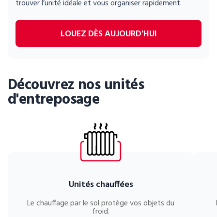
trouver l’unité idéale et vous organiser rapidement.
Entreposage mobile
Fournitures d’emballage
LOUEZ DÈS AUJOURD'HUI
Mon compte / Payer
Découvrez nos unités
English
d'entreposage
Unités chauffées
Le chauffage par le sol protège vos objets du
froid.