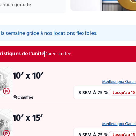
lation gratuite
la semaine grâce à nos locations flexibles.
ristiques de l'unité
Durée limitée
10’ x 10’
Meilleur prix Garan
8 SEM À 75 %
Jusqu’au 15
Chauffée
12 SEM À 50 %
Promo écla
10’ x 15’
4 SEM GRATUITES
Unités 
Meilleur prix Garan
8 SEM À 75 %
Jusqu’au 15