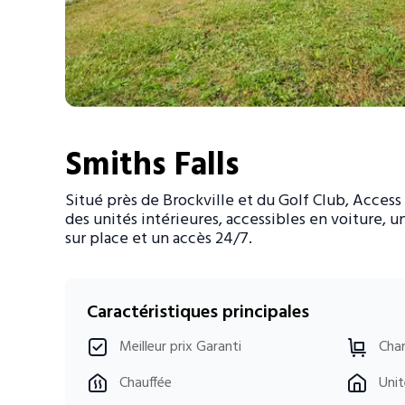
Entreposage mobile
Fournitures d’emballage
Mon compte / Payer
Smiths Falls
English
Situé près de Brockville et du Golf Club, Access 
des unités intérieures, accessibles en voiture, u
sur place et un accès 24/7.
Caractéristiques principales
Meilleur prix Garanti
Char
Chauffée
Unit