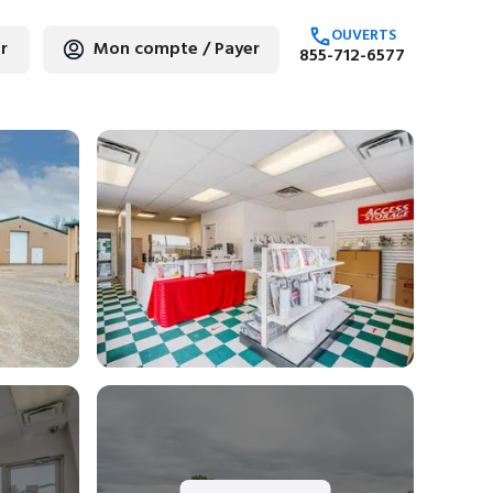
OUVERTS
r
Mon compte / Payer
855-712-6577
hez