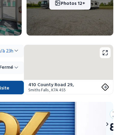
Photos 12+
u'à 23h
Fermé
410 County Road 29
,
isite
Smiths Falls
,
K7A 4S5
Offres
estivales
8 SE