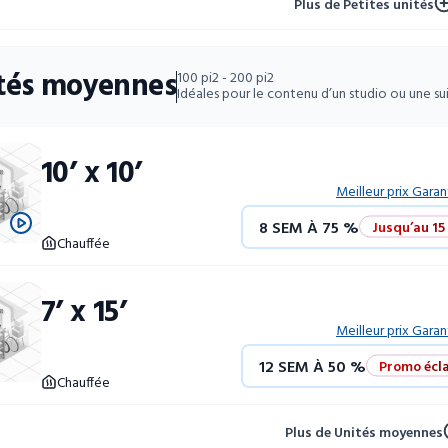
Plus de Petites unités
52 SEM À 10 %
tés moyennes
100 pi2 - 200 pi2
Idéales pour le contenu d’un studio ou une su
10’ x 10’
Meilleur prix Garan
8 SEM À 75 %
Jusqu’au 15
Chauffée
12 SEM À 50 %
Promo écla
7’ x 15’
4 SEM GRATUITES
Unités 
Meilleur prix Garan
12 SEM À 50 %
Promo écla
52 SEM À 10 %
Chauffée
4 SEM GRATUITES
Unités 
Plus de Unités moyennes