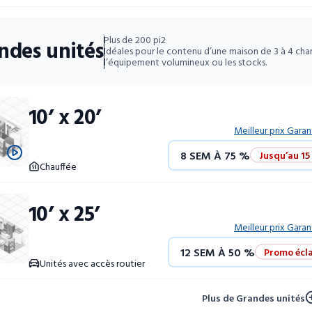
52 SEM À 10 %
Plus de 200 pi2
ndes unités
Idéales pour le contenu d’une maison de 3 à 4 ch
l’équipement volumineux ou les stocks.
10’ x 20’
Meilleur prix Garan
8 SEM À 75 %
Jusqu’au 15
Chauffée
12 SEM À 50 %
Promo écla
10’ x 25’
4 SEM GRATUITES
Unités 
Meilleur prix Garan
12 SEM À 50 %
Promo écla
52 SEM À 10 %
Unités avec accès routier
4 SEM GRATUITES
Unités 
Plus de Grandes unités