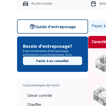
Accès routier
Annu
Payez à 
Guide d'entreposage
Caracté
Besoin d'entreposage?
Pour vos besoins d’entreposage,
personnels ou professionnels, nous
sommes là pour vous aider.
Parler à un conseiller
Caractéristiques de l'unité
Climat contrôlé
Chauffée