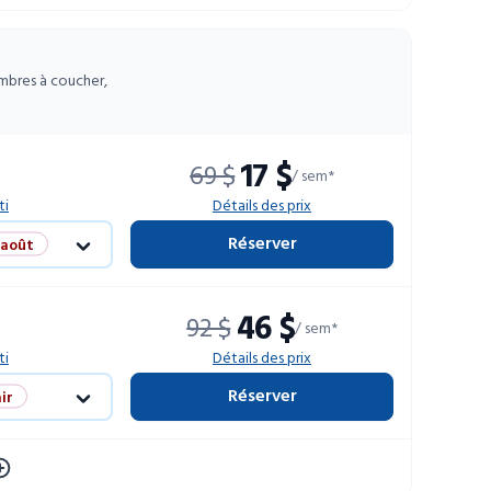
ambres à coucher,
17 $
69 $
/ sem*
ti
Détails des prix
Réserver
 août
ir
46 $
92 $
/ sem*
limitées
ti
Détails des prix
Réserver
ir
limitées