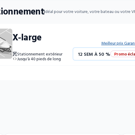
tionnement
Idéal pour votre voiture, votre bateau ou votre V
X-large
Meilleur prix Garan
12 SEM À 50 %
Promo écla
Stationnement extérieur
Jusqu'à 40 pieds de long
4 SEM GRATUITES
Unités 
52 SEM À 10 %