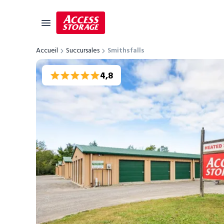
Accueil
Succursales
Smithsfalls
Guide des tailles
4,8
Entreposage libre-service
Localisateur de succursales
Résidentiel
Véhicules
Entreposage pour étudiants
Commercial
Déménagement
Guide de l'entreposage