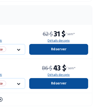
31 $
62 $
/ sem*
ti
Détails des prix
Réserver
ir
limitées
43 $
86 $
/ sem*
ti
Détails des prix
Réserver
ir
limitées