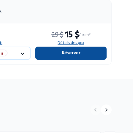
R.
15 $
29 $
/ sem*
ti
Détails des prix
Réserver
ir
limitées