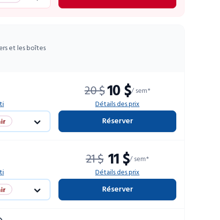
ir
limitées
ers et les boîtes
10 $
20 $
/ sem*
ti
Détails des prix
Réserver
ir
limitées
11 $
21 $
/ sem*
ti
Détails des prix
Réserver
ir
limitées