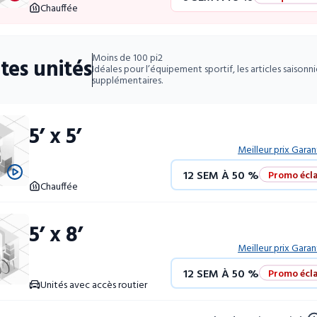
52 SEM À 10 %
Chauffée
12 SEM À 50 %
Promo écla
Moins de 100 pi2
ites unités
4 SEM GRATUITES
Unités 
Idéales pour l’équipement sportif, les articles saisonni
supplémentaires.
52 SEM À 10 %
5’ x 5’
Meilleur prix Garan
12 SEM À 50 %
Promo écla
Chauffée
4 SEM GRATUITES
Unités 
5’ x 8’
52 SEM À 10 %
Meilleur prix Garan
12 SEM À 50 %
Promo écla
Unités avec accès routier
4 SEM GRATUITES
Unités 