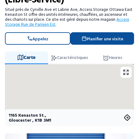
(Libre-Service)
Entreposage mobile
Situé près de Cyrville Ave et Labrie Ave, Access Storage Ottawa East
Kenaston St offre des unités intérieures, chauffées, un ascenseur et
des chariots sur place. Ce site est géré depuis notre magasin
Access
Fournitures d’emballage
Storage Rue de Parisien Est
.
Mon compte / Payer
Appelez
Planifier une visite
English
Carte
Caractéristiques
Heures
1165 Kenaston St.
,
Gloucester
,
K1B 3M1