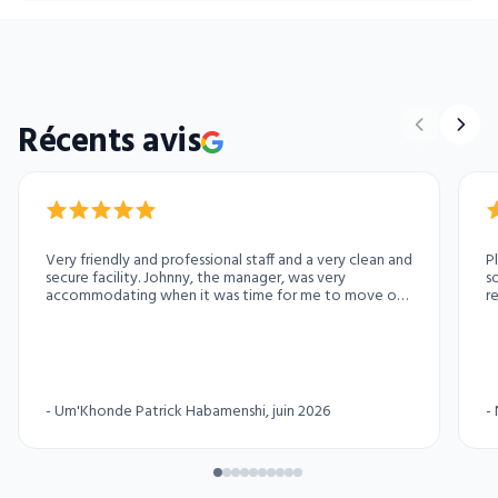
Récents avis
Very friendly and professional staff and a very clean and
P
secure facility. Johnny, the manager, was very
s
accommodating when it was time for me to move out
r
and gave me a few days to complete my move
r
without extra charge.
g
s
T
t
-
Um'Khonde Patrick Habamenshi
, juin 2026
-