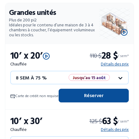
Grandes unités
Plus de 200 pi2
Idéales pour le contenu d’une maison de 3 à 4
chambres à coucher, l’équipement volumineux
ou les stocks.
10’ x 20’
28 $
110 $
/ sem*
Chauffée
Détails des prix
8 SEM À 75 %
Jusqu’au 15 août
12 SEM À 50 %
Promo éclair
Réserver
Carte de crédit non requise
4 SEM GRATUITES
Unités limitées
10’ x 30’
63 $
125 $
52 SEM À 10 %
/ sem*
Chauffée
Détails des prix