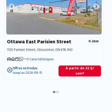
Previous image
Next ima
Ottawa East Parisien Street
0.2
km
1125 Parisien Street, Gloucester, ON K1B 3N3
11
Caractéristiques
Offres estivales
À partir de
32
$
/
Jusqu'au 2026-08-15
sem*