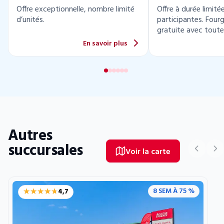
Offre exceptionnelle, nombre limité
Offre à durée limité
d’unités.
participantes. Four
gratuite avec toute
location.
En savoir plus
Autres
succursales
Voir la carte
★★★★★
★★★★★
8 SEM À 75 %
4,7