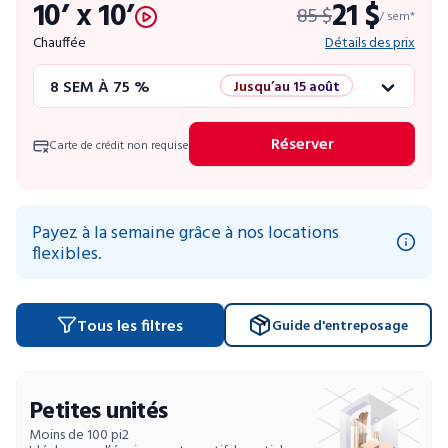
10’ x 10’
21 $
85 $
52 SEM À 10 %
/ sem*
Chauffée
Détails des prix
8 SEM À 75 %
Jusqu’au 15 août
12 SEM À 50 %
Promo éclair
Réserver
Carte de crédit non requise
4 SEM GRATUITES
Unités limitées
52 SEM À 10 %
Payez à la semaine grâce à nos locations
flexibles.
Tous les filtres
Guide d'entreposage
Petites unités
Moins de 100 pi2