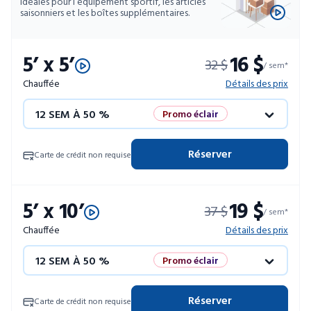
Idéales pour l’équipement sportif, les articles
saisonniers et les boîtes supplémentaires.
5’ x 5’
16 $
32 $
/ sem*
Chauffée
Détails des prix
12 SEM À 50 %
Promo éclair
4 SEM GRATUITES
Unités limitées
Réserver
Carte de crédit non requise
52 SEM À 10 %
5’ x 10’
19 $
37 $
/ sem*
Chauffée
Détails des prix
12 SEM À 50 %
Promo éclair
4 SEM GRATUITES
Unités limitées
Réserver
Carte de crédit non requise