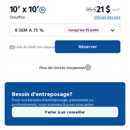
10’ x 10’
21 $
85 $
52 SEM À 10 %
/ sem*
Chauffée
Détails des prix
8 SEM À 75 %
Jusqu’au 15 août
12 SEM À 50 %
Promo éclair
Réserver
Carte de crédit non requise
4 SEM GRATUITES
Unités limitées
Plus de Unités moyennes
52 SEM À 10 %
Besoin d'entreposage?
Pour vos besoins d’entreposage, personnels ou
professionnels, nous sommes là pour vous aider.
Parler à un conseiller