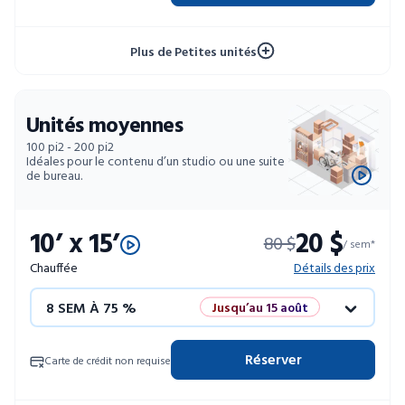
52 SEM À 10 %
Plus de Petites unités
Unités moyennes
100 pi2 - 200 pi2
Idéales pour le contenu d’un studio ou une suite
de bureau.
10’ x 15’
20 $
80 $
/ sem*
Chauffée
Détails des prix
8 SEM À 75 %
Jusqu’au 15 août
12 SEM À 50 %
Promo éclair
Réserver
Carte de crédit non requise
4 SEM GRATUITES
Unités limitées