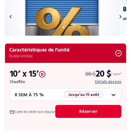
Off
8 
uni
Caractéristiques de l'unité
Durée limitée
10’ x 15’
20 $
80 $
/ sem*
Chauffée
Détails des prix
8 SEM À 75 %
Jusqu’au 15 août
12 SEM À 50 %
Promo éclair
Réserver
Carte de crédit non requise
4 SEM GRATUITES
Unités limitées