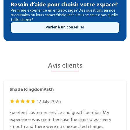
Entreposage mobile
Besoin d’aide pour choisir votre espace?
Première expérience en entreposage? Des questions sur nos
succursales ou leurs caractéristiques? Vous ne savez pas quelle
Fournitures d’emballage
taille choisir?
Parler à un conseiller
Mon compte / Payer
English
Avis clients
Shade KingdomPath
12
July
2026
Excellent customer service and great Location. My
experience was great because the sign up was very
smooth and there were no unexpected charges.