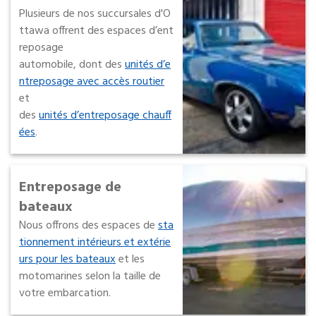
Plusieurs de nos succursales d'O
ttawa offrent des espaces d’ent
reposage
automobile, dont des
unités d’e
ntreposage avec accès routier
et
des
unités d’entreposage chauff
ées
.
Entreposage de
bateaux
Nous offrons des espaces de
sta
tionnement intérieurs et extérie
urs pour les bateaux
et les
motomarines selon la taille de
votre embarcation.