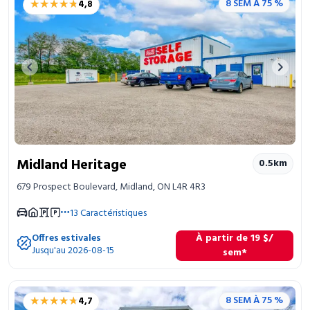
★★★★★
★★★★★
8 SEM À 75 %
4,8
Entreposage mobile
Fournitures d’emballage
Previous image
Next 
Mon compte / Payer
English
Midland Heritage
0.5
km
679 Prospect Boulevard, Midland, ON L4R 4R3
13
Caractéristiques
Offres estivales
À partir de
19
$
/
Jusqu'au 2026-08-15
sem*
★★★★★
★★★★★
8 SEM À 75 %
4,7