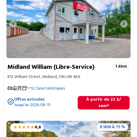
Previous image
Next 
Midland William (Libre-Service)
1.6
km
812 William Street, Midland, ON L4R 4K6
12
Caractéristiques
Offres estivales
À partir de
22
$
/
Jusqu'au 2026-08-15
sem*
★★★★★
★★★★★
8 SEM À 75 %
4,8