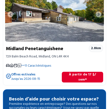
Previous image
Next 
Midland Penetanguishene
2.8
km
729 Balm Beach Road, Midland, ON L4R 4K4
11
Caractéristiques
Offres estivales
À partir de
17
$
/
Jusqu'au 2026-08-15
sem*
Besoin d’aide pour choisir votre espace?
Première expérience en entreposage? Des questions sur nos
succursales ou leurs caractéristiques? Vous ne savez pas quelle