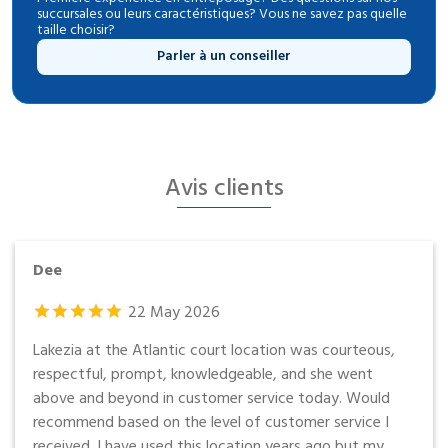
succursales ou leurs caractéristiques? Vous ne savez pas quelle
taille choisir?
Parler à un conseiller
Avis clients
Dee
22
May
2026
Lakezia at the Atlantic court location was courteous,
respectful, prompt, knowledgeable, and she went
above and beyond in customer service today. Would
recommend based on the level of customer service I
received. I have used this location years ago but my