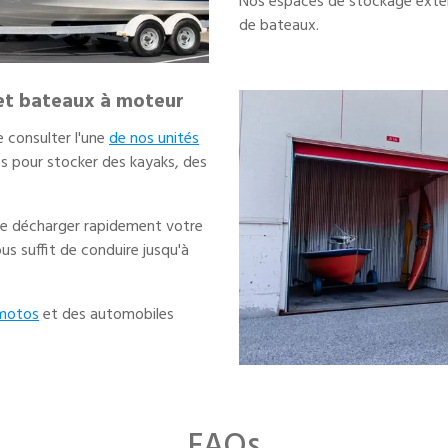
Nos espaces de stockage extéri
de bateaux.
et bateaux à moteur
 consulter l'une
de nos unités
ées pour stocker des kayaks, des
de décharger rapidement votre
us suffit de conduire jusqu'à
 motos
et des automobiles
FAQs