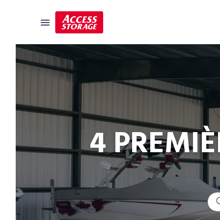
Guide des tailles
Entreposage libre-service
Localisateur de succursales
4 PREMIÈ
Résidentiel
Véhicules
Entreposage pour étudiants
Commercial
Déménagement
Guide de l'entreposage