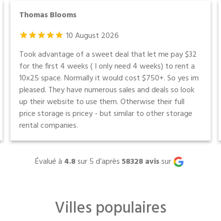
Thomas Blooms
10
August
2026
Took advantage of a sweet deal that let me pay $32
for the first 4 weeks ( I only need 4 weeks) to rent a
10x25 space. Normally it would cost $750+. So yes im
pleased. They have numerous sales and deals so look
up their website to use them. Otherwise their full
price storage is pricey - but similar to other storage
rental companies.
Évalué à
4.8
sur 5 d’après
58328
avis
sur
Villes populaires