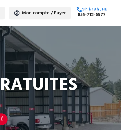
9 h
à
18 h
, HE
Mon compte / Payer
855-712-6577
ez
GRATUITES
TÉ