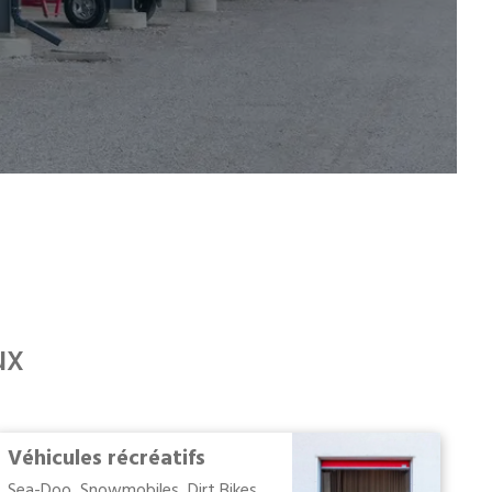
ux
Véhicules récréatifs
Sea-Doo, Snowmobiles, Dirt Bikes,