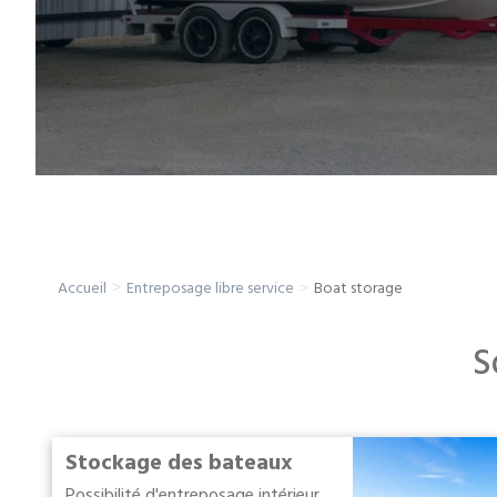
Entreposage mobile
Fournitures d’emballage
Mon compte / Payer
English
Boat storage
Accueil
Entreposage libre service
S
Stockage des bateaux
Possibilité d'entreposage intérieur