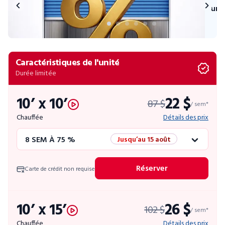
uni
Caractéristiques de l'unité
Durée limitée
10’ x 10’
22 $
87 $
/ sem*
Chauffée
Détails des prix
8 SEM À 75 %
Jusqu’au 15 août
12 SEM À 50 %
Promo éclair
Réserver
Carte de crédit non requise
4 SEM GRATUITES
Unités limitées
10’ x 15’
26 $
102 $
52 SEM À 10 %
/ sem*
Chauffée
Détails des prix