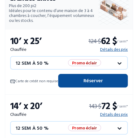
Plus de 200 pi2
Idéales pour le contenu d’une maison de 3 à 4
chambres à coucher, l’équipement volumineux
ou les stocks.
10’ x 25’
62 $
124 $
/ sem*
Chauffée
Détails des prix
12 SEM À 50 %
Promo éclair
4 SEM GRATUITES
Unités limitées
Réserver
Carte de crédit non requise
52 SEM À 10 %
14’ x 20’
72 $
143 $
/ sem*
Chauffée
Détails des prix
12 SEM À 50 %
Promo éclair