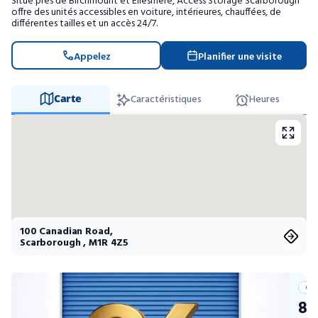
Situé près de Birchmount et Ellesmere, Access Storage Scarborough
Entreposage mobile
offre des unités accessibles en voiture, intérieures, chauffées, de
différentes tailles et un accès 24/7.
Fournitures d’emballage
Appelez
Planifier une visite
Mon compte / Payer
Carte
Caractéristiques
Heures
English
100 Canadian Road
,
Scarborough
,
M1R 4Z5
Off
8 