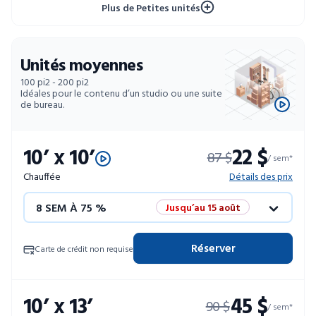
Plus de Petites unités
Unités moyennes
100 pi2 - 200 pi2
Idéales pour le contenu d’un studio ou une suite
de bureau.
10’ x 10’
22 $
87 $
/ sem*
Chauffée
Détails des prix
8 SEM À 75 %
Jusqu’au 15 août
12 SEM À 50 %
Promo éclair
Réserver
Carte de crédit non requise
4 SEM GRATUITES
Unités limitées
10’ x 13’
45 $
90 $
52 SEM À 10 %
/ sem*