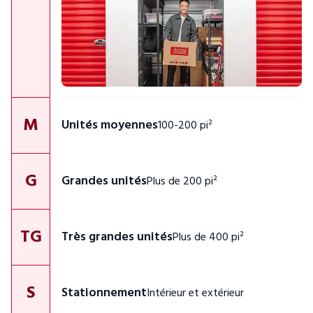
M
Unités moyennes
100-200 pi²
G
Grandes unités
Plus de 200 pi²
TG
Très grandes unités
Plus de 400 pi²
S
Stationnement
Intérieur et extérieur