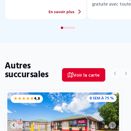
gratuite avec toute
location.
En savoir plus
Autres
succursales
Voir la carte
★★★★★
★★★★★
8 SEM À 75 %
4,8
Previous image
Next ima