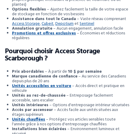
plantes)
Options flexibles
– Ajustez facilement la taille de votre espace
de stockage en fonction de vos besoins
Assistance dans tout le Canada
– Vaste réseau comprenant
Access Storage
,
Cubeit
,
Depotium
et
Sentinel
Annulation gratuite
– Aucun engagement, annulation facile
Promotions et offres exclusives
– Économies et réductions
régulières
Pourquoi choisir Access Storage
Scarborough ?
Prix abordables
– À partir de
10 $ par semaine
Marque canadienne de confiance
– Au service des Canadiens
depuis plus de 20 ans
Unités accessibles en voiture
– Accès direct et pratique en
véhicule
Unités au rez-de-chaussée
– Entreposage facilement
accessible, sans escalier
Unités intérieures
– Options d'entreposage intérieur sécurisées
Accès par ascenseur
– Accès facile aux unités situées aux
étages supérieurs
Unités chauffées
– Protégez vos articles sensibles toute
l'année grâce à nos options d'entreposage chauffées
Installations bien éclairées
– Environnement lumineux et
sécurisé