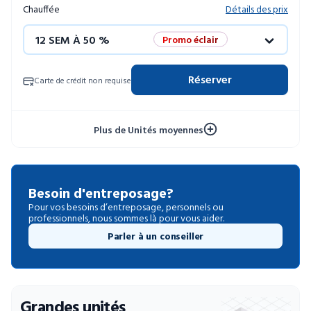
Chauffée
Détails des prix
12 SEM À 50 %
Promo éclair
4 SEM GRATUITES
Unités limitées
Réserver
Carte de crédit non requise
52 SEM À 10 %
Plus de Unités moyennes
Besoin d'entreposage?
Pour vos besoins d’entreposage, personnels ou
professionnels, nous sommes là pour vous aider.
Parler à un conseiller
Grandes unités