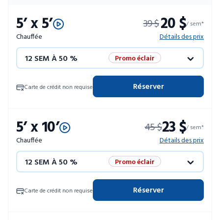
5’ x 5’
20 $
39 $
/ sem*
Chauffée
Détails des prix
12 SEM À 50 %
Promo éclair
4 SEM GRATUITES
Unités limitées
Réserver
Carte de crédit non requise
52 SEM À 10 %
5’ x 10’
23 $
45 $
/ sem*
Chauffée
Détails des prix
12 SEM À 50 %
Promo éclair
4 SEM GRATUITES
Unités limitées
Réserver
Carte de crédit non requise
52 SEM À 10 %