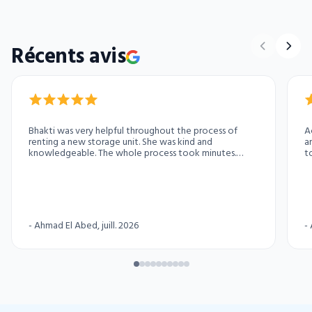
Récents avis
Bhakti was very helpful throughout the process of
A
renting a new storage unit. She was kind and
a
knowledgeable. The whole process took minutes.
t
Highly recommend dealing with her.
a
s
g
-
Ahmad El Abed
, juill. 2026
-