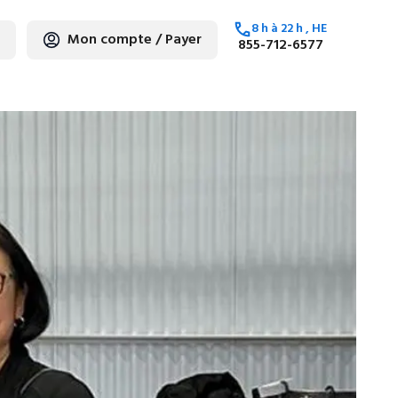
8 h
à
22 h
, HE
Mon compte / Payer
855-712-6577
ez