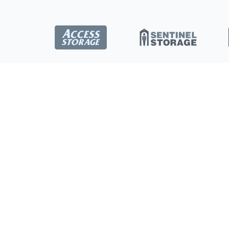
Emplacements
Saskatoon
Ottawa
Dartmouth
Toronto
London
Kitchener
Barrie
Burlington