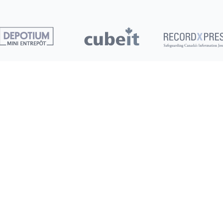
Clients
Commencer
Entreposage 101
Mon compte / Payer
Guide des tailles
Offres
Nouveau
FAQ
Recommandation
Conseils de démén
Conditions d’utilisation
Politique de confidentialité