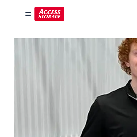
Guide des tailles
Entreposage libre-service
Localisateur de succursales
Résidentiel
Véhicules
Entreposage pour étudiants
Commercial
Déménagement
Guide de l'entreposage