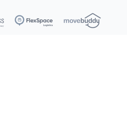
Entreprise
Contribution communautaire
À propos de nous
Nous joindre
agement
Carrières
StorageVault Canada