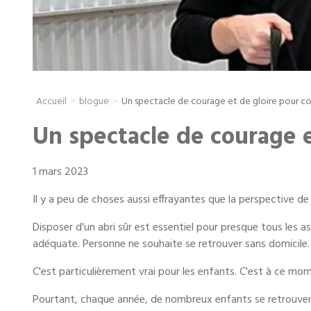
Entreposage mobile
Fournitures d’emballage
Un spectacle de courage et de gloire pour c
Accueil
blogue
Mon compte / Payer
Un spectacle de courage 
English
1 mars 2023
Il y a peu de choses aussi effrayantes que la perspective d
Disposer d'un abri sûr est essentiel pour presque tous les 
adéquate. Personne ne souhaite se retrouver sans domicile
C'est particulièrement vrai pour les enfants. C'est à ce mom
Pourtant, chaque année, de nombreux enfants se retrouvent 