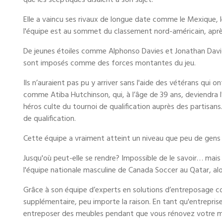
que les sceptiques disaient à son sujet.
Elle a vaincu ses rivaux de longue date comme le Mexique, le
l'équipe est au sommet du classement nord-américain, après
De jeunes étoiles comme Alphonso Davies et Jonathan Dav
sont imposés comme des forces montantes du jeu.
Ils n’auraient pas pu y arriver sans l'aide des vétérans qui
comme Atiba Hutchinson, qui, à l’âge de 39 ans, deviendra l'u
héros culte du tournoi de qualification auprès des partisan
de qualification.
Cette équipe a vraiment atteint un niveau que peu de gens p
Jusqu'où peut-elle se rendre? Impossible de le savoir… mai
l'équipe nationale masculine de Canada Soccer au Qatar, alo
Grâce à son équipe d’experts en solutions d’entreposage c
supplémentaire, peu importe la raison. En tant qu'entrepr
entreposer des meubles pendant que vous rénovez votre mai