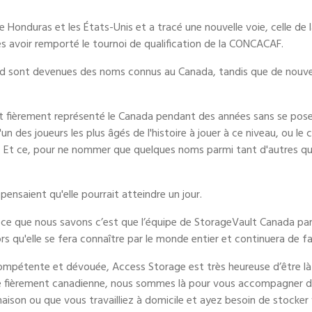
 Honduras et les États-Unis et a tracé une nouvelle voie, celle de 
 avoir remporté le tournoi de qualification de la CONCACAF.
id sont devenues des noms connus au Canada, tandis que de nouve
 ont fièrement représenté le Canada pendant des années sans se poser
n des joueurs les plus âgés de l'histoire à jouer à ce niveau, ou le
s. Et ce, pour ne nommer que quelques noms parmi tant d'autres qui
ensaient qu'elle pourrait atteindre un jour.
s ce que nous savons c’est que l’équipe de StorageVault Canada par
rs qu'elle se fera connaître par le monde entier et continuera de f
ompétente et dévouée, Access Storage est très heureuse d’être là
ise fièrement canadienne, nous sommes là pour vous accompagner da
son ou que vous travailliez à domicile et ayez besoin de stocker 