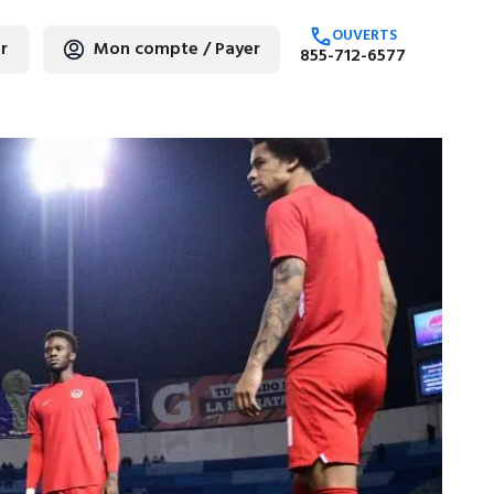
OUVERTS
r
Mon compte / Payer
855-712-6577
hez