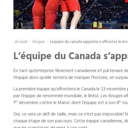
Entreposage mobile
Fournitures d’emballage
Lequipe du canada sapprete a affronter le mo
Accueil
blogue
Mon compte / Payer
L’équipe du Canada s’appr
English
En tant qu'entreprise fièrement canadienne et partenaire 
l'équipe alors qu'elle tentera de marquer l'histoire, en sur
La première équipe qu’affrontera le Canada le 23 novembre 
par l’équipe de renommée mondiale, le Brésil.
Les Rouges
af
er
e
1
décembre contre le Maroc dont l’équipe est à son 8
tou
Oui, ce sera un défi de taille, mais ce n’est pas impossible
chaque étape de son parcours. Cette équipe canadienne, dir