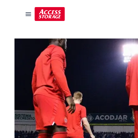
Guide des tailles
Entreposage libre-service
Localisateur de succursales
Résidentiel
Véhicules
Entreposage pour étudiants
Commercial
Déménagement
Guide de l'entreposage