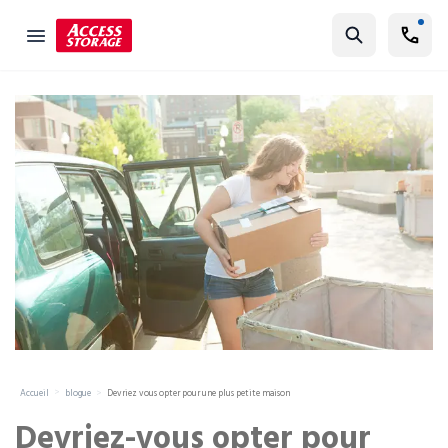
Cherchez
Guide des tailles
Entreposage libre-service
Localisateur de succursales
Résidentiel
Véhicules
Entreposage pour étudiants
Commercial
Déménagement
Accueil
blogue
Devriez vous opter pour une plus petite maison
Guide de l'entreposage
Devriez-vous opter pour