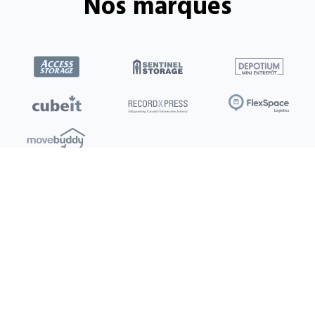
Nos marques
Emplacements
Clients
Ottawa
Mon compte / Payer
Toronto
Offres
Nouveau
Kitchener
Recommandation
Barrie
Conditions d’utilisation
Burlington
Politique de confidentialité
Saskatoon
Dartmouth