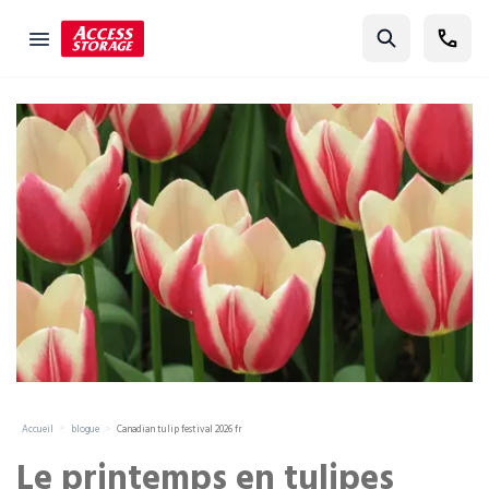
Cherchez
Guide des tailles
Entreposage libre-service
Localisateur de succursales
Résidentiel
Véhicules
Entreposage pour étudiants
Commercial
Déménagement
Accueil
blogue
Canadian tulip festival 2026 fr
Guide de l'entreposage
Le printemps en tulipes