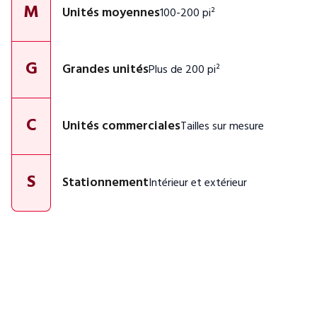
M
Unités moyennes
100-200 pi²
G
Grandes unités
Plus de 200 pi²
C
Unités commerciales
Tailles sur mesure
S
Stationnement
Intérieur et extérieur