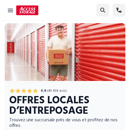
Cherchez
Guide des tailles
Entreposage libre-service
Localisateur de succursales
Résidentiel
Véhicules
Entreposage pour étudiants
4,8
(40 658 avis)
OFFRES LOCALES
Commercial
D’ENTREPOSAGE
Déménagement
Guide de l'entreposage
Trouvez une succursale près de vous et profitez de nos
offres.