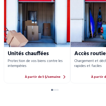
Unités chauffées
Accès routie
Protection de vos biens contre les
Chargement et déc
intempéries
rapides et faciles
À partir de 5 $/semaine
À partir 