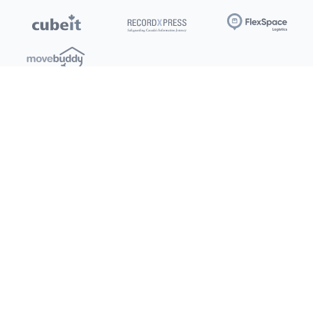
Emplacements
Clients
Ottawa
Mon compte / Payer
Toronto
Offres
Nouveau
Kitchener
Recommandation
Barrie
Conditions d’utilisation
Burlington
Politique de confidentialité
Saskatoon
Dartmouth
Réseaux sociaux
London
X (Twitter)
Facebook
Instagram
LinkedIn
YouTube